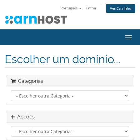
Português
Entrar
Ver Carrinho
Alter
nave
Escolher um domínio...
Categorias
Acções