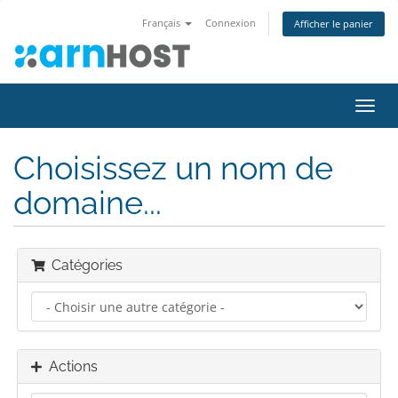
Français
Connexion
Afficher le panier
Bascu
la
navig
Choisissez un nom de
domaine...
Catégories
Actions