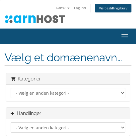
Dansk
Log ind
Vis bestillingskurv
Skift
navig
Vælg et domænenavn…
Kategorier
Handlinger