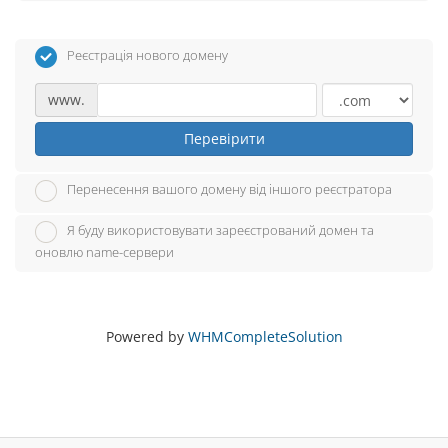
Реєстрація нового домену
www.
Перевірити
Перенесення вашого домену від іншого реєстратора
Я буду використовувати зареєстрований домен та
оновлю name-сервери
Powered by
WHMCompleteSolution