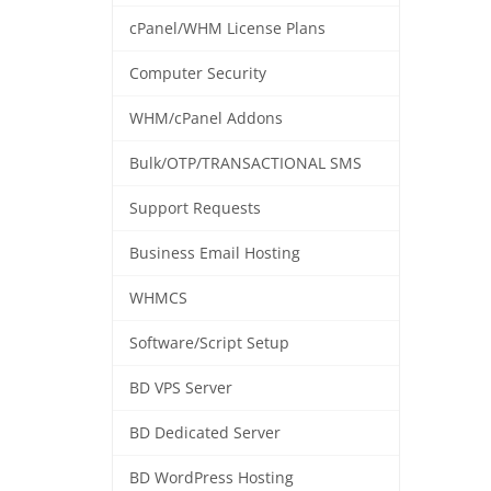
cPanel/WHM License Plans
Computer Security
WHM/cPanel Addons
Bulk/OTP/TRANSACTIONAL SMS
Support Requests
Business Email Hosting
WHMCS
Software/Script Setup
BD VPS Server
BD Dedicated Server
BD WordPress Hosting