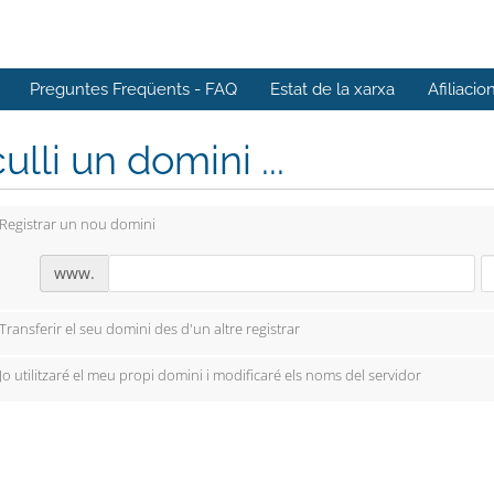
Preguntes Freqüents - FAQ
Estat de la xarxa
Afiliacio
ulli un domini ...
Registrar un nou domini
www.
Transferir el seu domini des d'un altre registrar
Jo utilitzaré el meu propi domini i modificaré els noms del servidor