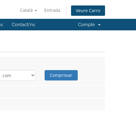
Català
Entrada
Veure Carro
ns
Contacti'ns
Compte
Comprovar