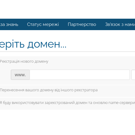
за знань
Статус мережі
Партнерство
Зв'язок з нам
ріть домен...
Реєстрація нового домену
www.
Перенесення вашого домену від іншого реєстратора
Я буду використовувати зареєстрований домен та оновлю name-сервери