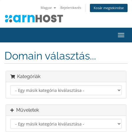
Magyar
Bejelentkezés
Kosár megtekintése
Váltá
a
navig
Domain választás...
Kategóriák
Műveletek