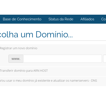
Base de Conhecimento
Status da Rede
Afiliados
Co
olha um Domínio...
Registrar um novo domínio
www.
Transferir domínio para ARN HOST
Vou usar o meu domínio já existente e atualizar os namerservers - DNS